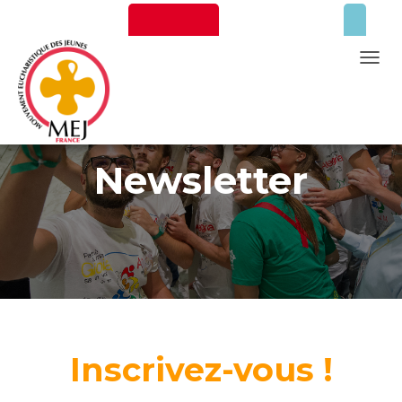
T
O
Newsletter
Faire un don
G
G
Newsletter
L
E
N
A
V
I
G
A
Mentions Légales
T
Inscrivez-vous !
I
O