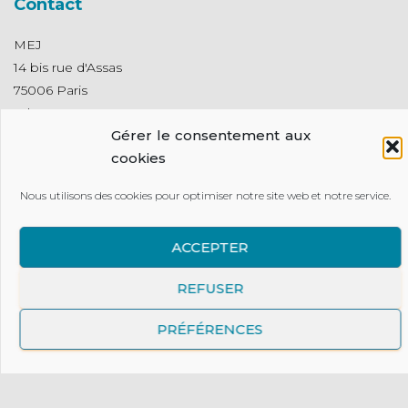
Contact
MEJ
14 bis rue d'Assas
75006 Paris
Tel : 01 40 71 70 00
Gérer le consentement aux
Mail : contact@mej.fr
cookies
Presse
Nous utilisons des cookies pour optimiser notre site web et notre service.
Contact presse :
communication@mej.fr
ACCEPTER
Archives
REFUSER
Boutique en ligne
PRÉFÉRENCES
Retrouvez les indispensables du Mouvement - tenues,
insignes, outils de communication ou encore objets
pédagogique pour animer les rencontres :