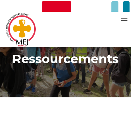
T
Newsletter
Faire un don
O
G
G
Ressourcements
L
E
N
A
V
Mentions Légales
I
G
A
T
I
O