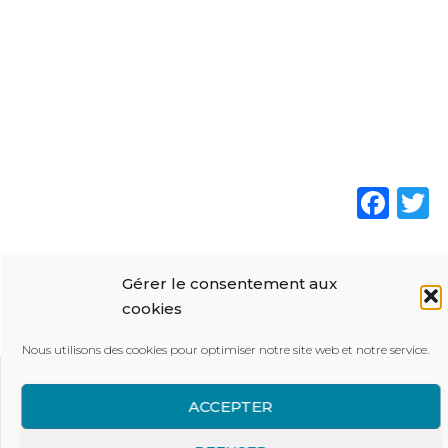
F
a
c
Gérer le consentement aux
e
t
cookies
b
Nous utilisons des cookies pour optimiser notre site web et notre service.
o
o
ACCEPTER
Le Mouvement Eucharistique des Jeunes
k