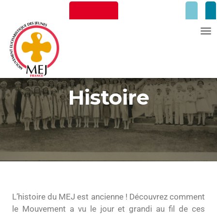
T
O
G
G
Newsletter
Faire un don
Histoire
L
E
N
A
V
I
G
A
T
L’histoire du MEJ est ancienne ! Découvrez comment
I
le Mouvement a vu le jour et grandi au fil de ces
O