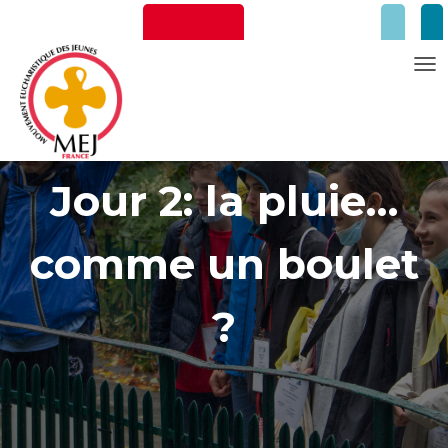
T
O
Newsletter
Faire un don
G
G
Jour 2: la pluie…
L
E
N
comme un boulet
A
V
I
?
G
A
Mentions Légales
T
I
O