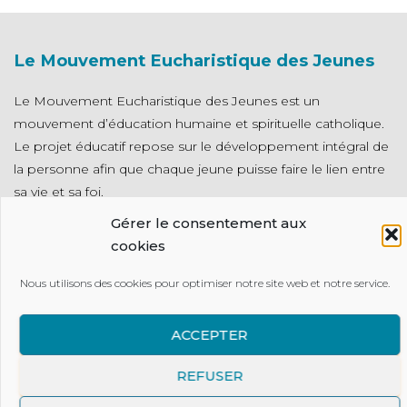
Le Mouvement Eucharistique des Jeunes
Le Mouvement Eucharistique des Jeunes est un
mouvement d’éducation humaine et spirituelle catholique.
Le projet éducatif repose sur le développement intégral de
la personne afin que chaque jeune puisse faire le lien entre
sa vie et sa foi.
Gérer le consentement aux
Contact
cookies
MEJ
Nous utilisons des cookies pour optimiser notre site web et notre service.
14 bis rue d'Assas
75006 Paris
ACCEPTER
Tel : 01 40 71 70 00
Mail : contact@mej.fr
REFUSER
Presse