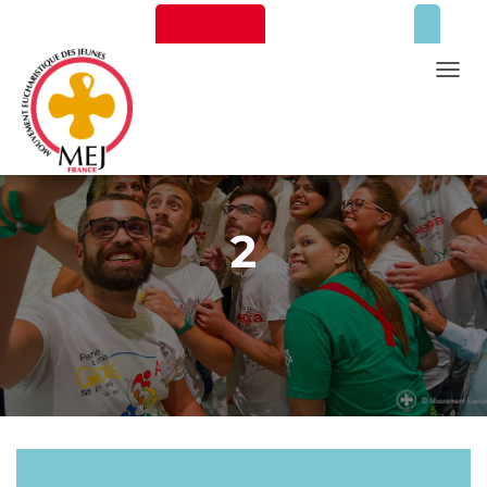
Newsletter
Faire un don
T
O
G
G
Mentions Légales
L
E
2
N
A
V
I
G
A
T
I
O