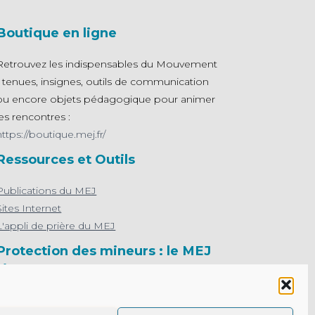
Boutique en ligne
Retrouvez les indispensables du Mouvement
- tenues, insignes, outils de communication
ou encore objets pédagogique pour animer
les rencontres :
https://boutique.mej.fr/
Ressources et Outils
Publications du MEJ
Sites Internet
L'appli de prière du MEJ
Protection des mineurs : le MEJ
s’engage