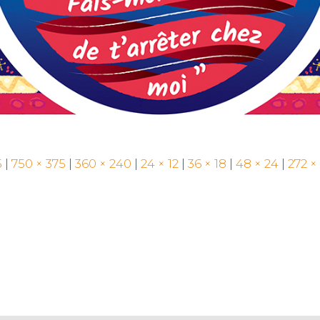
5
|
750 × 375
|
360 × 240
|
24 × 12
|
36 × 18
|
48 × 24
|
272 ×