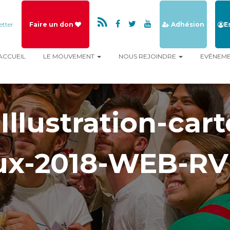
etter
Faire un don
Adhésion
E
ACCUEIL
LE MOUVEMENT
NOUS REJOINDRE
EVÉNEM
llustration-cart
ux-2018-WEB-RV