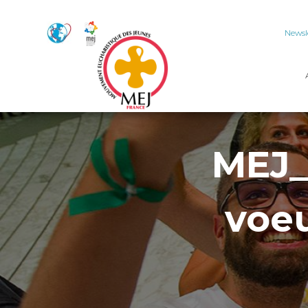
Newsl
MEJ_I
voe