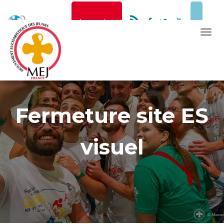
Newsletter
Faire un don
T
O
Mentions Légales
G
G
L
E
Fermeture site ES
N
A
visuel
V
I
G
A
T
I
O