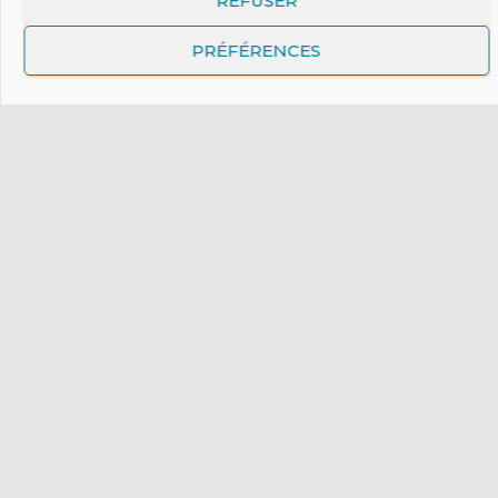
REFUSER
Retrouvez les indispensables du Mouvement - tenues,
PRÉFÉRENCES
insignes, outils de communication ou encore objets
pédagogique pour animer les rencontres :
https://boutique.mej.fr/
Ressources et Outils
Publications du MEJ
Sites Internet
L'appli de prière du MEJ
Protection des mineurs : le MEJ s’engage
MENTIONS LÉGALES
PLAN DU SITE
ESPACE PERSONNEL
FAIRE UN DON