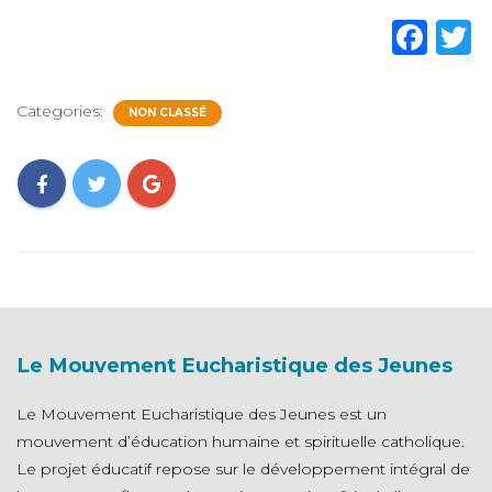
F
a
c
Categories:
NON CLASSÉ
e
t
b
o
o
k
Le Mouvement Eucharistique des Jeunes
Le Mouvement Eucharistique des Jeunes est un
mouvement d’éducation humaine et spirituelle catholique.
Le projet éducatif repose sur le développement intégral de