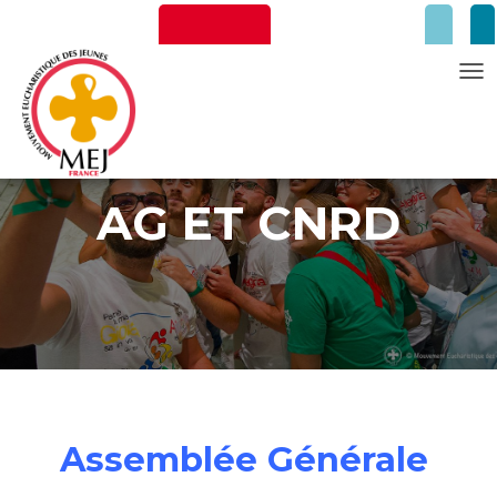
T
Newsletter
Faire un don
O
G
G
AG ET CNRD
L
E
N
A
Mentions Légales
V
I
G
A
T
Assemblée Générale
I
O