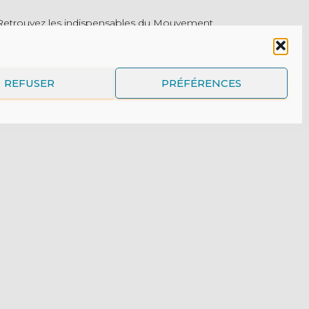
Retrouvez les indispensables du Mouvement
- tenues, insignes, outils de communication
ou encore objets pédagogique pour animer
les rencontres :
REFUSER
PRÉFÉRENCES
https://boutique.mej.fr/
Ressources et Outils
Publications du MEJ
Sites Internet
L'appli de prière du MEJ
Protection des mineurs : le MEJ
s’engage
E UN DON
NEWSLETTER