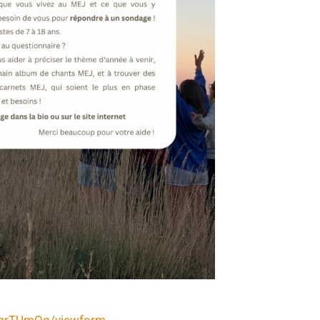
UgrTUmOg/viewform