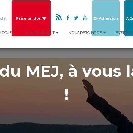
tter
Faire un don
Adhésion
E
ACCUEIL
LE MOUVEMENT
NOUS REJOINDRE
EVÉNEM
du MEJ, à vous l
!