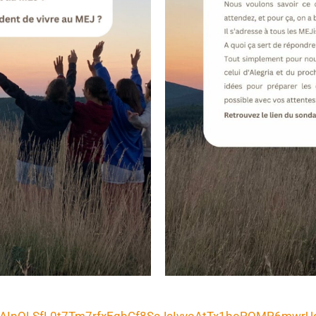
/1FAIpQLSfL0t7Tm7rfxEgbCf8ScJcIvyoAtTx1boPOMP6mwr