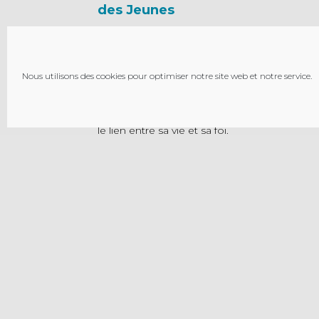
des Jeunes
Le Mouvement Eucharistique des Jeunes es
un mouvement d’éducation humaine et
spirituelle catholique. Le projet éducatif
Nous utilisons des cookies pour optimiser notre site web et notre service.
repose sur le développement intégral de la
personne afin que chaque jeune puisse faire
le lien entre sa vie et sa foi.
MENTIONS LÉGALES
PL