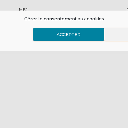
MEJ
t
14 bis rue d'Assas
Gérer le consentement aux cookies
75006 Paris
Tel : 01 40 71 70 00
ACCEPTER
Mail : contact@mej.fr
Presse
Contact presse :
communication@mej.fr
Archives
AN DU SITE
ESPACE PERSONNEL
FAIR