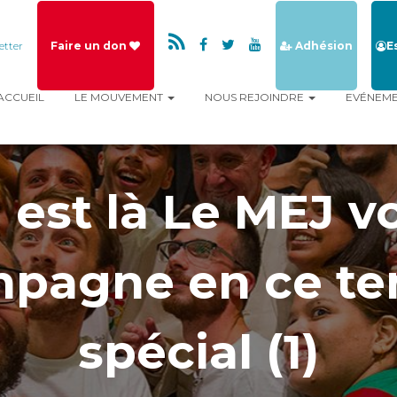
etter
Faire un don
Adhésion
E
ACCUEIL
LE MOUVEMENT
NOUS REJOINDRE
EVÉNEM
 est là Le MEJ v
pagne en ce te
spécial (1)