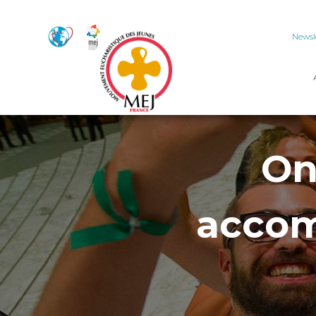
Newsl
On
accom