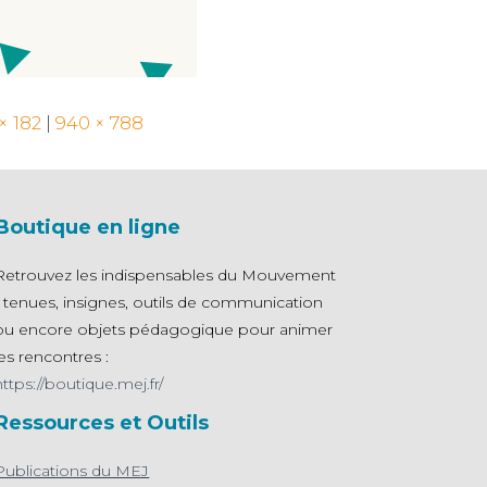
× 182
|
940 × 788
Boutique en ligne
Retrouvez les indispensables du Mouvement
- tenues, insignes, outils de communication
ou encore objets pédagogique pour animer
les rencontres :
https://boutique.mej.fr/
Ressources et Outils
Publications du MEJ