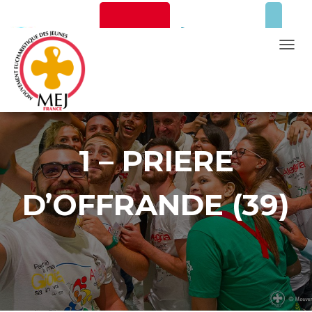
Newsletter
Faire un don
T
O
G
G
Mentions Légales
L
E
1 – PRIERE
N
A
D’OFFRANDE (39)
V
I
G
A
T
I
O