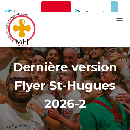
Newsletter
Faire un don
T
O
G
Mentions Légales
G
L
E
Dernière version
N
A
Flyer St-Hugues
V
I
G
2026-2
A
T
I
O