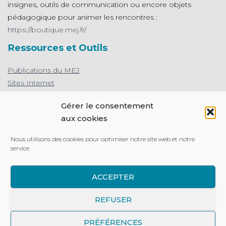
insignes, outils de communication ou encore objets
pédagogique pour animer les rencontres :
https://boutique.mej.fr/
Ressources et Outils
Publications du MEJ
Sites Internet
L'appli de prière du MEJ
Gérer le consentement
Protection des mineurs : le MEJ s’engage
aux cookies
Nous utilisons des cookies pour optimiser notre site web et notre
service.
MENTIONS LÉGALES
PLAN DU SITE
ACCEPTER
ESPACE PERSONNEL
FAIRE UN DON
REFUSER
NEWSLETTER
PRÉFÉRENCES