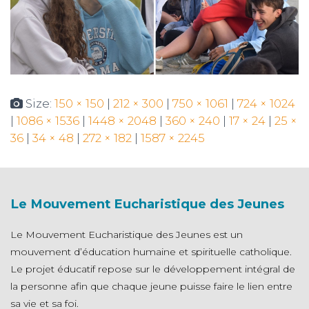
Size:
150 × 150
|
212 × 300
|
750 × 1061
|
724 × 1024
|
1086 × 1536
|
1448 × 2048
|
360 × 240
|
17 × 24
|
25 ×
36
|
34 × 48
|
272 × 182
|
1587 × 2245
Le Mouvement Eucharistique des Jeunes
Le Mouvement Eucharistique des Jeunes est un
mouvement d’éducation humaine et spirituelle catholique.
Le projet éducatif repose sur le développement intégral de
la personne afin que chaque jeune puisse faire le lien entre
sa vie et sa foi.