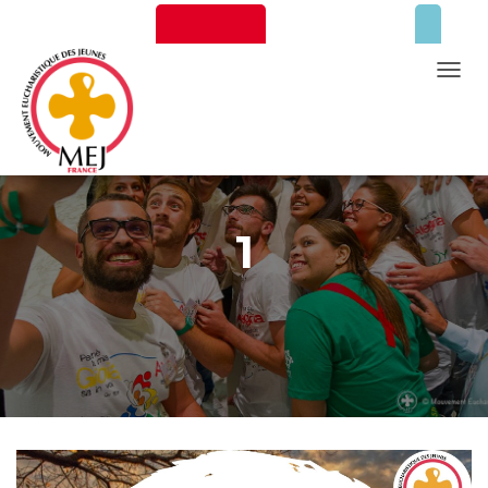
Newsletter
Faire un don
T
O
G
G
Mentions Légales
L
E
1
N
A
V
I
G
A
T
I
O