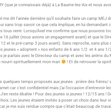
(que je connaissais déjà) à La Baume-les-Aix et nous avo
 me dit l’année dernière qu’il souhaite faire un camp MEJ du
ui sans trop savoir ce que cela implique, en lui demandant ce
s tous venir. Lorsqu’Axel me confirme que nous pouvons tous 
s le 16 juillet (nous avions un engagement avant) et que le Dire
 12 et le pré-camp 3 jours avant). Sans reproche, sans plus 
les jeunes « adoptent » nos enfants de 6 ans 1/2 et 4 ans 1/
us je parlais avec le Directeur du camp et avec les anims du 
é nourri spirituellement mon mari
! Et de retrouver la spir
is quelques temps proposés aux jeunes : prière des frères/ v
net car c’est confidentiel mais j’ai l’occasion d’entrevoir le
! J’en reste ébahie ! Pour des jeunes si jeunes ! 12/15 ans ! D
oix. Les jeunes étaient invités à poser un choix dans leur v
r je me suis rendue compte que c’était beaucoup de travail q