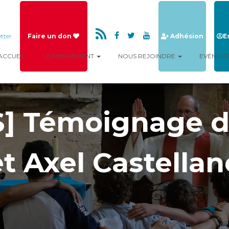
tter
Faire un don
Adhésion
E
ACCUEIL
LE MOUVEMENT
NOUS REJOINDRE
EVÉNEM
] Témoignage d
et Axel Castellan