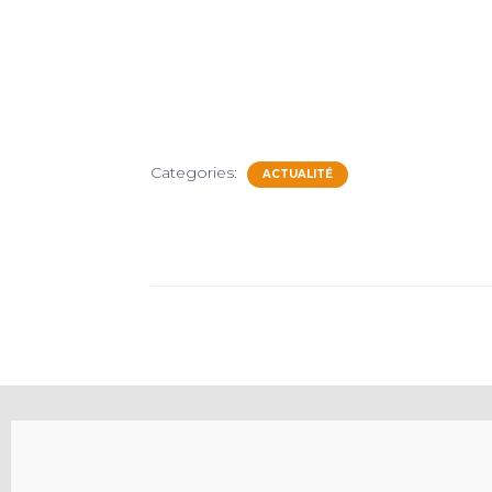
Categories:
ACTUALITÉ
Le Mouvement Eucharistique
des Jeunes