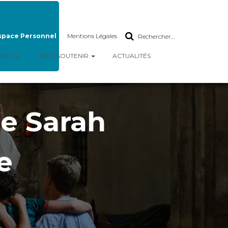
space Personnel
Mentions Légales
Rechercher…
ENTS
NOUS SOUTENIR
ACTUALITÉS
e Sarah
e