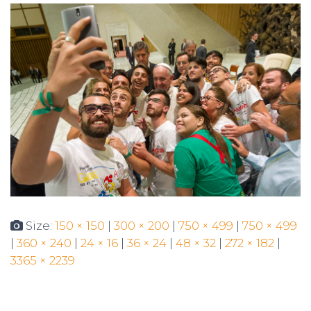
N
Size:
150 × 150
|
300 × 200
|
750 × 499
|
750 × 499
|
360 × 240
|
24 × 16
|
36 × 24
|
48 × 32
|
272 × 182
|
3365 × 2239