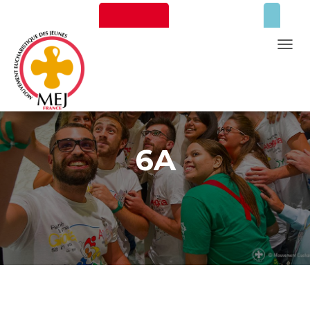
Newsletter
Faire un don
T
O
G
G
Mentions Légales
L
E
6A
N
A
V
I
G
A
T
I
O