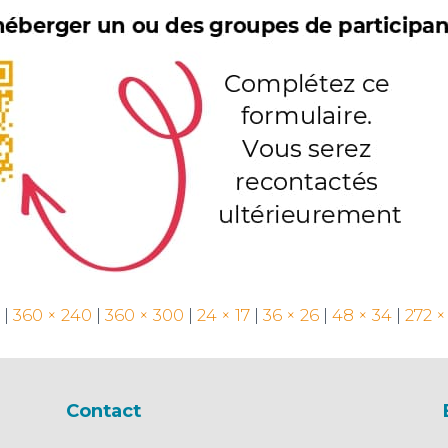
|
360 × 240
|
360 × 300
|
24 × 17
|
36 × 26
|
48 × 34
|
272 ×
Contact