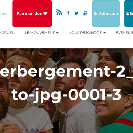
etter
Faire un don
Adhésion
E
ACCUEIL
LE MOUVEMENT
NOUS REJOINDRE
EVÉNEM
Herbergement-2
to-jpg-0001-3