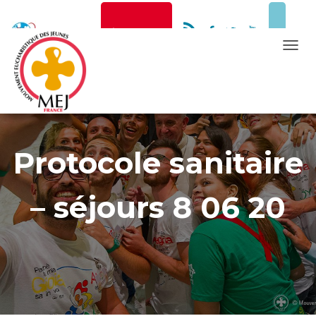
Newsletter
Faire un don
T
O
G
Mentions Légales
G
L
E
Protocole sanitaire
N
A
– séjours 8 06 20
V
I
G
A
T
I
O