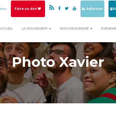
etter
Faire un don
Adhésion
E
ACCUEIL
LE MOUVEMENT
NOUS REJOINDRE
EVÉNEM
Photo Xavier