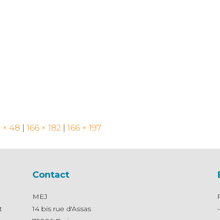
 × 48
|
166 × 182
|
166 × 197
Contact
MEJ
t
14 bis rue d'Assas