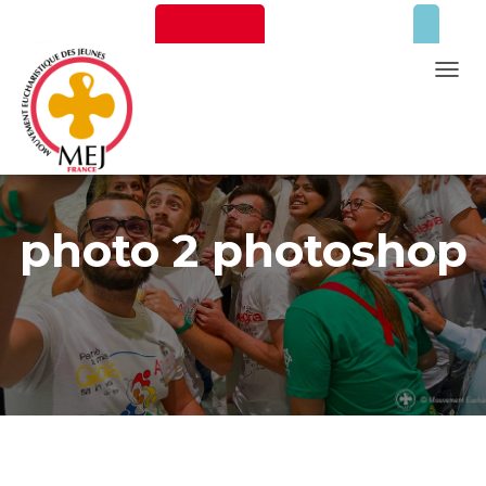
Newsletter
Faire un don
T
O
G
G
Mentions Légales
L
E
photo 2 photoshop
N
A
V
I
G
A
T
I
O