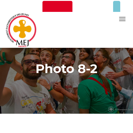
Newsletter
Faire un don
T
O
G
G
L
Mentions Légales
E
Photo 8-2
N
A
V
I
G
A
T
I
O