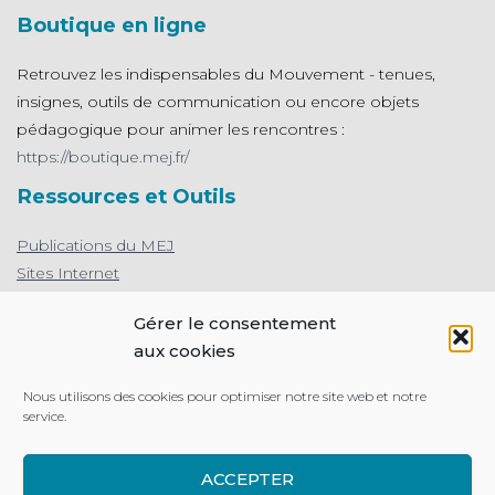
Boutique en ligne
Retrouvez les indispensables du Mouvement - tenues,
insignes, outils de communication ou encore objets
pédagogique pour animer les rencontres :
https://boutique.mej.fr/
Ressources et Outils
Publications du MEJ
Sites Internet
L'appli de prière du MEJ
Gérer le consentement
Protection des mineurs : le MEJ s’engage
aux cookies
Nous utilisons des cookies pour optimiser notre site web et notre
service.
MENTIONS LÉGALES
PLAN DU SITE
ACCEPTER