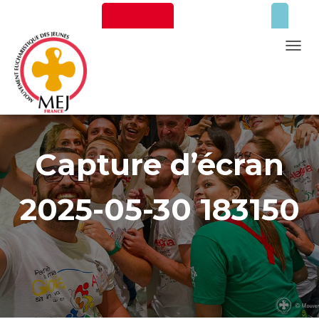
Newsletter
Faire un don
T
O
G
G
L
Mentions Légales
E
Capture d’écran
N
A
2025-05-30 183150
V
I
G
A
T
I
O