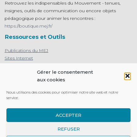
Retrouvez les indispensables du Mouvement - tenues,
insignes, outils de communication ou encore objets
pédagogique pour animer les rencontres :
https://boutique.mej.fr/
Ressources et Outils
Publications du MEJ
Sites Internet
L'appli de prière du MEJ
Gérer le consentement
Protection des mineurs : le MEJ s’engage
aux cookies
Nous utilisons des cookies pour optimiser notre site web et notre
service.
MENTIONS LÉGALES
PLAN DU SITE
ACCEPTER
ESPACE PERSONNEL
FAIRE UN DON
REFUSER