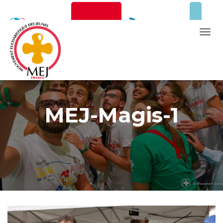
Newsletter
Faire un don
T
O
G
Mentions Légales
G
L
E
MEJ-Magis-1
N
A
V
I
G
A
T
I
O